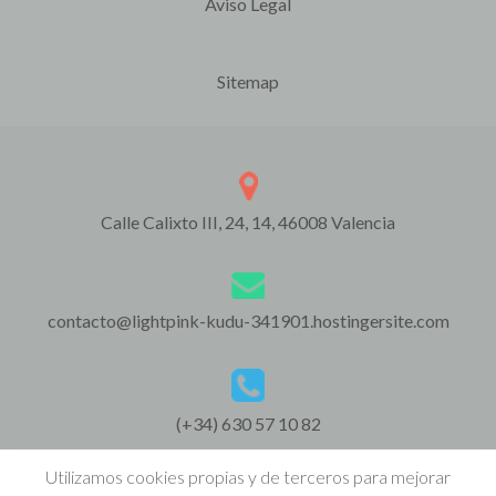
Aviso Legal
Sitemap
Calle Calixto III, 24, 14, 46008 Valencia
contacto@lightpink-kudu-341901.hostingersite.com
(+34) 630 57 10 82
Utilizamos cookies propias y de terceros para mejorar