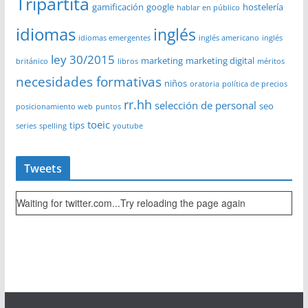
Tripartita
gamificación
google
hostelería
hablar en público
idiomas
inglés
idiomas emergentes
inglés americano
inglés
ley 30/2015
marketing
marketing digital
británico
libros
méritos
necesidades formativas
niños
oratoria
política de precios
rr.hh
selección de personal
seo
posicionamiento web
puntos
toeic
tips
series
spelling
youtube
Tweets
Waiting for twitter.com...Try reloading the page again