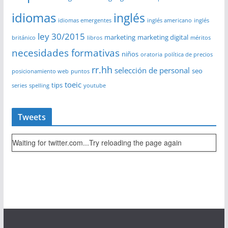
idiomas
inglés
idiomas emergentes
inglés americano
inglés
ley 30/2015
marketing
marketing digital
británico
libros
méritos
necesidades formativas
niños
oratoria
política de precios
rr.hh
selección de personal
seo
posicionamiento web
puntos
toeic
tips
series
spelling
youtube
Tweets
Waiting for twitter.com...Try reloading the page again