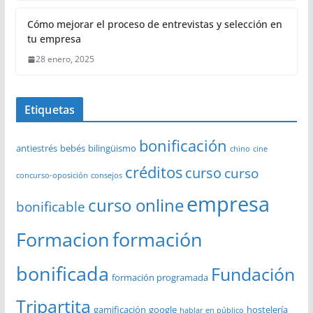
Cómo mejorar el proceso de entrevistas y selección en
tu empresa
28 enero, 2025
Etiquetas
bonificación
antiestrés
bebés
bilingüismo
chino
cine
créditos
curso
curso
concurso-oposición
consejos
empresa
curso online
bonificable
Formacion
formación
bonificada
Fundación
formación programada
Tripartita
gamificación
google
hostelería
hablar en público