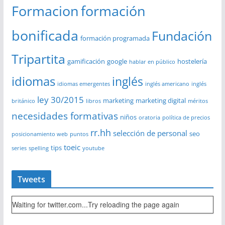
Formacion
formación
bonificada
Fundación
formación programada
Tripartita
gamificación
google
hostelería
hablar en público
idiomas
inglés
idiomas emergentes
inglés americano
inglés
ley 30/2015
marketing
marketing digital
británico
libros
méritos
necesidades formativas
niños
oratoria
política de precios
rr.hh
selección de personal
seo
posicionamiento web
puntos
toeic
tips
series
spelling
youtube
Tweets
Waiting for twitter.com...Try reloading the page again